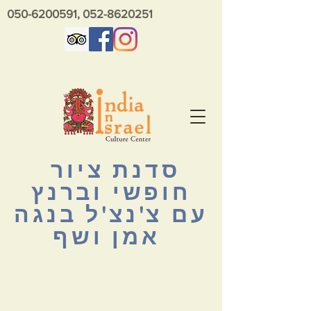
050-6200591
,
052-8620251
סדנת ציור
חופשי וברנץ
עם צ'נצ'ל בנגה
אמן ושף