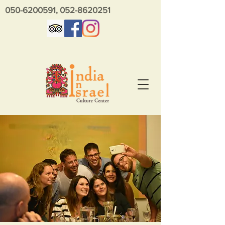
050-6200591
,
052-8620251