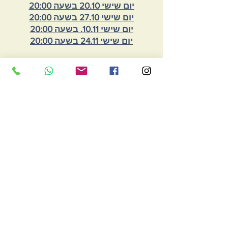
יום שישי 20.10 בשעה 20:00
יום שישי 27.10 בשעה 20:00
יום שישי 10.11. בשעה 20:00
יום שישי 24.11 בשעה 20:00
שימו לב!!!
אם אתם ח
דשים באתר eatwith
אל תשכחו להכניס את
קוד הקופון
298F2BC5
לכל הזמנה זוגית
ותזכו בהנחה של 45 ש"ח.
כולם יחד הופכים לחבורה עליזה
ופטפטנית
של אנשים שמחים.
בירה בקס המוגשת חופשי
תורמת לאווירה הקלילה.
בסוף הערב קשה להאמין
שהסועדים לא הכירו זה את זה
בתחילת הארוחה